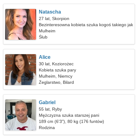
Natascha
27 lat, Skorpion
Bezinteresowna kobieta szuka kogoś takiego jak
ty
Mulheim
Ślub
Alice
30 lat, Koziorożec
Kobieta szuka pary
Mulheim, Niemcy
Żeglarstwo, Bilard
Gabriel
55 lat, Ryby
Mężczyzna szuka starszej pani
189 cm (6'3"), 80 kg (176 funtów)
Rodzina