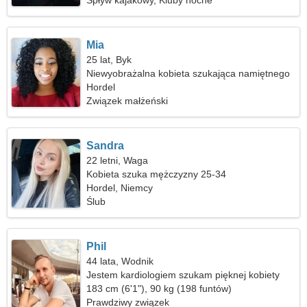
Spływ kajakowy, Kluby nocne
Mia
25 lat, Byk
Niewyobrażalna kobieta szukająca namiętnego
związku
Hordel
Związek małżeński
Sandra
22 letni, Waga
Kobieta szuka mężczyzny 25-34
Hordel, Niemcy
Ślub
Phil
44 lata, Wodnik
Jestem kardiologiem szukam pięknej kobiety
183 cm (6'1"), 90 kg (198 funtów)
Prawdziwy związek