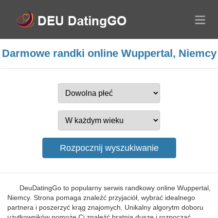
Darmowe randki online Wuppertal, Niemcy
DeuDatingGo to popularny serwis randkowy online Wuppertal,
Niemcy. Strona pomaga znaleźć przyjaciół, wybrać idealnego
partnera i poszerzyć krąg znajomych. Unikalny algorytm doboru
użytkowników pomoże Ci znaleźć bratnią duszę i rozpocząć