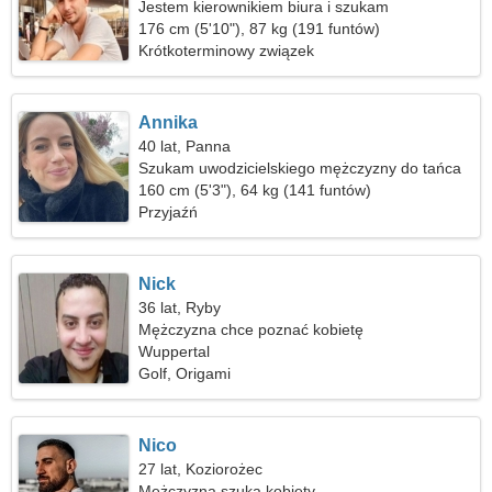
Jestem kierownikiem biura i szukam
romantycznej kobiety
176 cm (5'10"), 87 kg (191 funtów)
Krótkoterminowy związek
Annika
40 lat, Panna
Szukam uwodzicielskiego mężczyzny do tańca
160 cm (5'3"), 64 kg (141 funtów)
Przyjaźń
Nick
36 lat, Ryby
Mężczyzna chce poznać kobietę
Wuppertal
Golf, Origami
Nico
27 lat, Koziorożec
Mężczyzna szuka kobiety