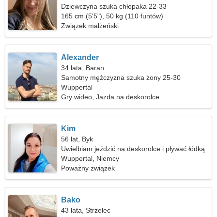
Dziewczyna szuka chłopaka 22-33
165 cm (5'5"), 50 kg (110 funtów)
Związek małżeński
Alexander
34 lata, Baran
Samotny mężczyzna szuka żony 25-30
Wuppertal
Gry wideo, Jazda na deskorolce
Kim
56 lat, Byk
Uwielbiam jeździć na deskorolce i pływać łódką
Wuppertal, Niemcy
Poważny związek
Bako
43 lata, Strzelec