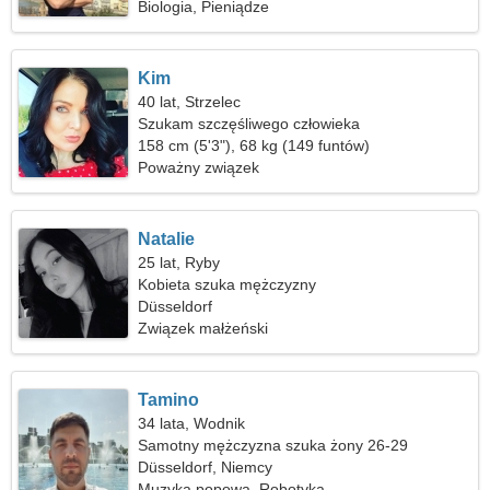
Biologia, Pieniądze
Kim
40 lat, Strzelec
Szukam szczęśliwego człowieka
158 cm (5'3"), 68 kg (149 funtów)
Poważny związek
Natalie
25 lat, Ryby
Kobieta szuka mężczyzny
Düsseldorf
Związek małżeński
Tamino
34 lata, Wodnik
Samotny mężczyzna szuka żony 26-29
Düsseldorf, Niemcy
Muzyka popowa, Robotyka