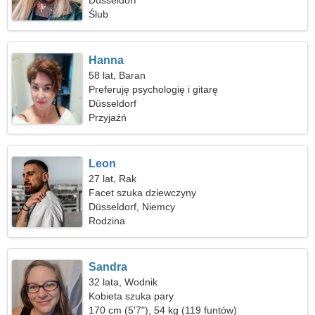
Düsseldorf
Ślub
Hanna
58 lat, Baran
Preferuję psychologię i gitarę
Düsseldorf
Przyjaźń
Leon
27 lat, Rak
Facet szuka dziewczyny
Düsseldorf, Niemcy
Rodzina
Sandra
32 lata, Wodnik
Kobieta szuka pary
170 cm (5'7"), 54 kg (119 funtów)