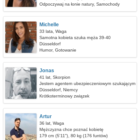
Odpoczywaj na łonie natury, Samochody
Michelle
33 lata, Waga
Samotna kobieta szuka męża 39-40
Düsseldorf
Humor, Gotowanie
Jonas
41 lat, Skorpion
Jestem agentem ubezpieczeniowym szukającym
śmiesznej kobiety
Düsseldorf, Niemcy
Krótkoterminowy związek
Artur
36 lat, Waga
Mężczyzna chce poznać kobietę
179 cm (5'11"), 80 kg (176 funtów)