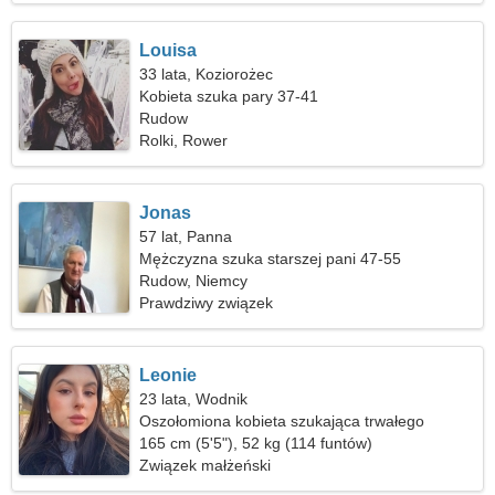
Louisa
33 lata, Koziorożec
Kobieta szuka pary 37-41
Rudow
Rolki, Rower
Jonas
57 lat, Panna
Mężczyzna szuka starszej pani 47-55
Rudow, Niemcy
Prawdziwy związek
Leonie
23 lata, Wodnik
Oszołomiona kobieta szukająca trwałego
związku
165 cm (5'5"), 52 kg (114 funtów)
Związek małżeński