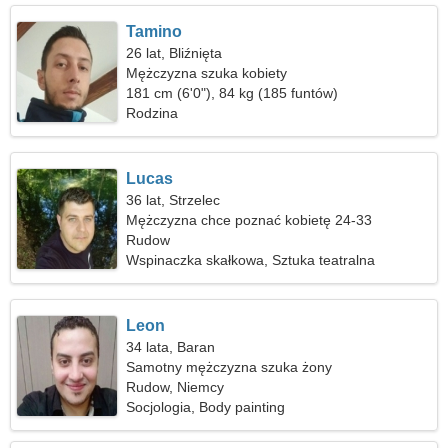
Tamino
26 lat, Bliźnięta
Mężczyzna szuka kobiety
181 cm (6'0"), 84 kg (185 funtów)
Rodzina
Lucas
36 lat, Strzelec
Mężczyzna chce poznać kobietę 24-33
Rudow
Wspinaczka skałkowa, Sztuka teatralna
Leon
34 lata, Baran
Samotny mężczyzna szuka żony
Rudow, Niemcy
Socjologia, Body painting