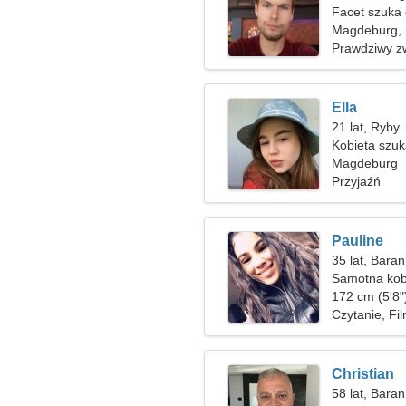
Facet szuka
Magdeburg,
Prawdziwy z
Ella
21 lat, Ryby
Kobieta szu
Magdeburg
Przyjaźń
Pauline
35 lat, Baran
Samotna kob
172 cm (5'8"
Czytanie, Fi
Christian
58 lat, Baran