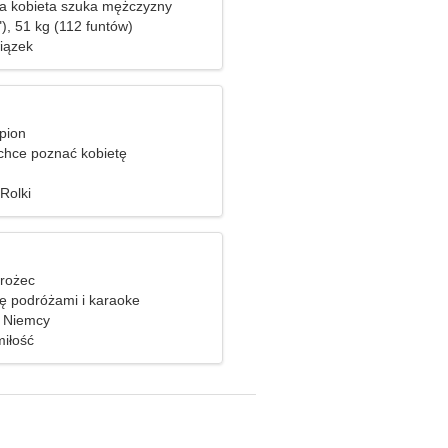
a kobieta szuka mężczyzny
), 51 kg (112 funtów)
iązek
pion
hce poznać kobietę
Rolki
orożec
ię podróżami i karaoke
 Niemcy
iłość