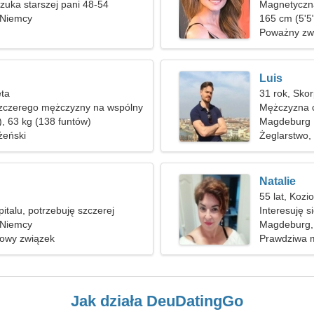
uka starszej pani 48-54
Magnetyczn
 Niemcy
165 cm (5'5"
Poważny zw
Luis
ęta
31 rok, Skor
szczerego mężczyzny na wspólny
Mężczyzna c
), 63 kg (138 funtów)
Magdeburg
żeński
Żeglarstwo, 
Natalie
55 lat, Kozi
italu, potrzebuję szczerej
Interesuję s
 Niemcy
Magdeburg,
nowy związek
Prawdziwa m
Jak działa DeuDatingGo