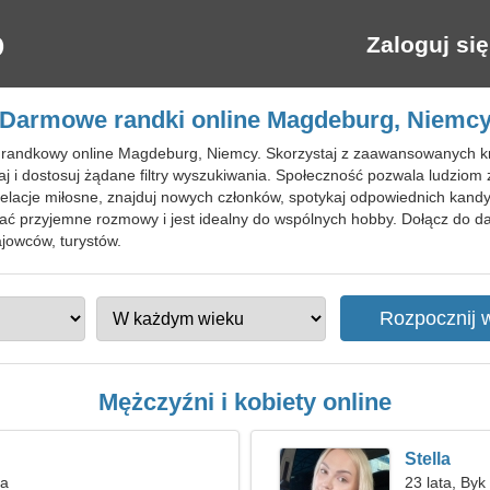
Zaloguj się
Darmowe randki online Magdeburg, Niemc
 randkowy online Magdeburg, Niemcy. Skorzystaj z zaawansowanych kr
j i dostosuj żądane filtry wyszukiwania. Społeczność pozwala ludziom 
relacje miłosne, znajduj nowych członków, spotykaj odpowiednich kan
wać przyjemne rozmowy i jest idealny do wspólnych hobby. Dołącz do
jowców, turystów.
Mężczyźni i kobiety online
Stella
ga
23 lata, Byk