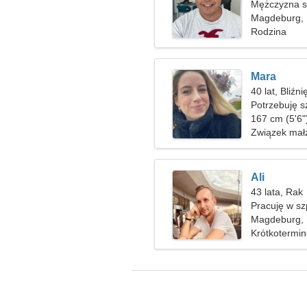
Mężczyzna sz
Magdeburg,
Rodzina
Mara
40 lat, Bliźni
Potrzebuję 
spacer
167 cm (5'6"
Związek mał
Ali
43 lata, Rak
Pracuję w szp
kobiety
Magdeburg,
Krótkotermi