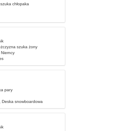
szuka chłopaka
ik
żczyzna szuka żony
 Niemcy
es
ka pary
a, Deska snowboardowa
ik