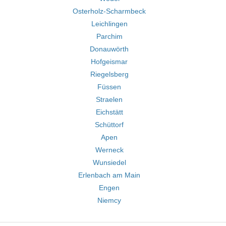
Osterholz-Scharmbeck
Leichlingen
Parchim
Donauwörth
Hofgeismar
Riegelsberg
Füssen
Straelen
Eichstätt
Schüttorf
Apen
Werneck
Wunsiedel
Erlenbach am Main
Engen
Niemcy