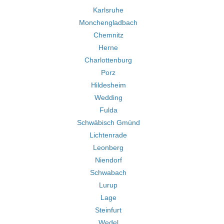
Karlsruhe
Monchengladbach
Chemnitz
Herne
Charlottenburg
Porz
Hildesheim
Wedding
Fulda
Schwäbisch Gmünd
Lichtenrade
Leonberg
Niendorf
Schwabach
Lurup
Lage
Steinfurt
Wedel